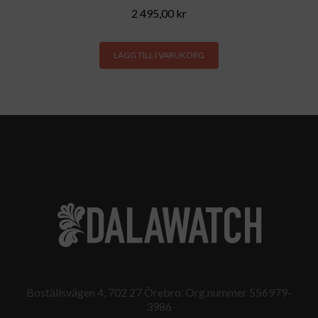
2 495,00
kr
LÄGG TILL I VARUKORG
Boställsvägen 4, 702 27 Örebro. Org.nummer 556979-
3986