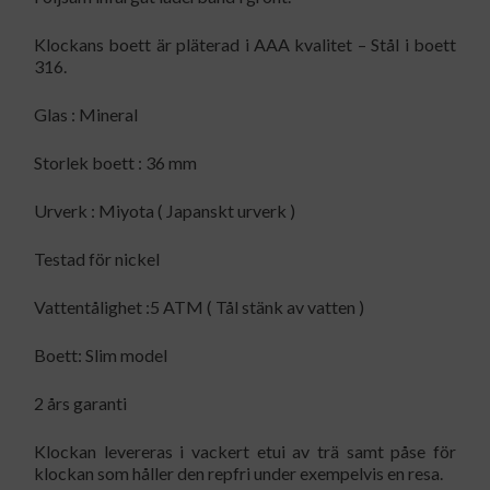
Klockans boett är pläterad i AAA kvalitet – Stål i boett
316.
Glas : Mineral
Storlek boett : 36 mm
Urverk : Miyota ( Japanskt urverk )
Testad för nickel
Vattentålighet :5 ATM ( Tål stänk av vatten )
Boett: Slim model
2 års garanti
Klockan levereras i vackert etui av trä samt påse för
klockan som håller den repfri under exempelvis en resa.