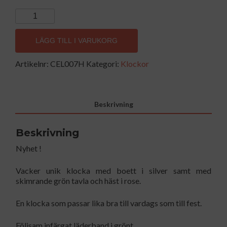
DALAWATCH
SILVER
-
LÄGG TILL I VARUKORG
W.FOREST
GREEN
Artikelnr:
CEL007H
Kategori:
Klockor
LEATHER
STRAP
mängd
Beskrivning
Beskrivning
Nyhet !
Vacker unik klocka med boett i silver samt med
skimrande grön tavla och häst i rose.
En klocka som passar lika bra till vardags som till fest.
Följsam infärgat läderband i grönt.