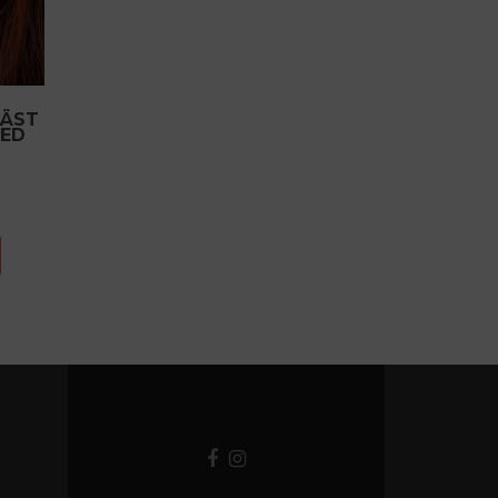
HÄST
MED
Facebook-
Instagram-
länk
länk