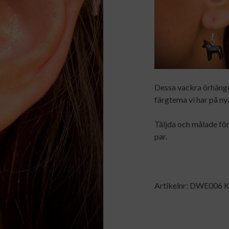
Dessa vackra örhäng
färgtema vi har på n
Täljda och målade för 
par.
Artikelnr:
DWE006
K