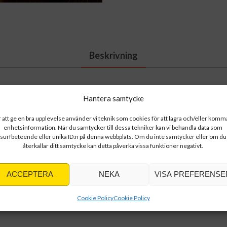
Beskrivning
Hantera samtycke
och följer vårt färgtema vi har på nya klockorna som kommer i h
 att ge en bra upplevelse använder vi teknik som cookies för att lagra och/eller komma
enhetsinformation. När du samtycker till dessa tekniker kan vi behandla data som
silver. Priset är per par.
surfbeteende eller unika ID:n på denna webbplats. Om du inte samtycker eller om du
återkallar ditt samtycke kan detta påverka vissa funktioner negativt.
ACCEPTERA
NEKA
VISA PREFERENSE
got längre. Vi vill därför vara extra tydliga med att informer
Cookie Policy
Cookie Policy