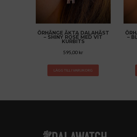
ÖRHÄNGE ÄKTA DALAHÄST
ÖRH
– SHINY ROSÉ MED VIT
– B
KURBITS
595,00
kr
LÄGG TILL I VARUKORG