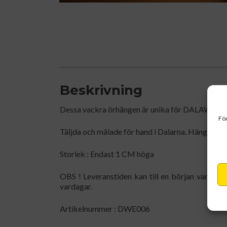
Beskrivning
Dessa vackra örhängen är unika för DALAWATCH 
För
Täljda och målade för hand i Dalarna. Hänge i äkta 
Storlek : Endast 1 CM höga
OBS ! Leveranstiden kan till en början vara nå
vardagar.
Artikelnummer : DWE006