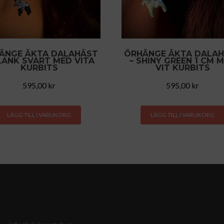
ÄNGE ÄKTA DALAHÄST
ÖRHÄNGE ÄKTA DALA
LANK SVART MED VITA
– SHINY GREEN 1 CM 
KURBITS
VIT KURBITS
595,00
kr
595,00
kr
LÄGG TILL I VARUKORG
LÄGG TILL I VARUKORG